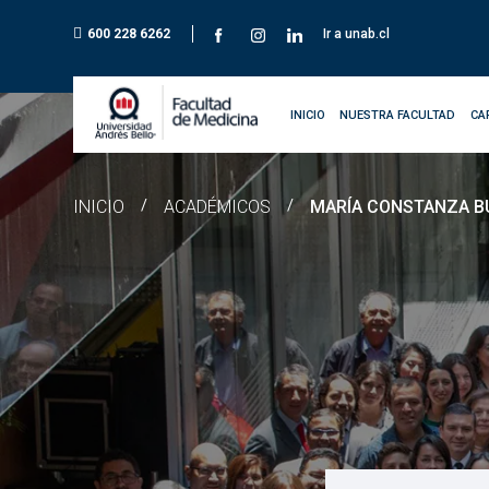
600 228 6262
Ir a unab.cl
INICIO
NUESTRA FACULTAD
CA
INICIO
/
ACADÉMICOS
/
MARÍA CONSTANZA B