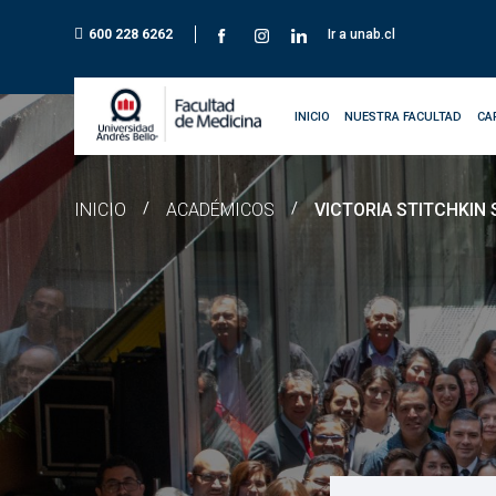
600 228 6262
Ir a unab.cl
INICIO
NUESTRA FACULTAD
CA
INICIO
/
ACADÉMICOS
/
VICTORIA STITCHKIN