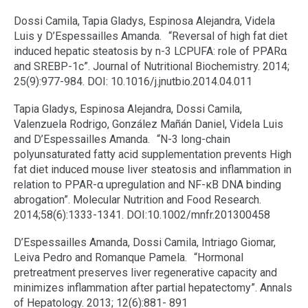
Dossi Camila, Tapia Gladys, Espinosa Alejandra, Videla
Luis y D’Espessailles Amanda. “Reversal of high fat diet
induced hepatic steatosis by n-3 LCPUFA: role of PPARα
and SREBP-1c”. Journal of Nutritional Biochemistry. 2014;
25(9):977-984. DOI: 10.1016/j.jnutbio.2014.04.011
Tapia Gladys, Espinosa Alejandra, Dossi Camila,
Valenzuela Rodrigo, González Mañán Daniel, Videla Luis
and D’Espessailles Amanda. “N-3 long-chain
polyunsaturated fatty acid supplementation prevents High
fat diet induced mouse liver steatosis and inflammation in
relation to PPAR-α upregulation and NF-κB DNA binding
abrogation”. Molecular Nutrition and Food Research.
2014;58(6):1333-1341. DOI:10.1002/mnfr.201300458
D’Espessailles Amanda, Dossi Camila, Intriago Giomar,
Leiva Pedro and Romanque Pamela. “Hormonal
pretreatment preserves liver regenerative capacity and
minimizes inflammation after partial hepatectomy”. Annals
of Hepatology. 2013; 12(6):881- 891