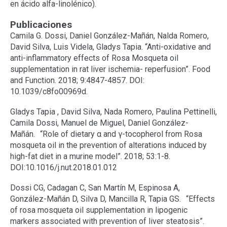
en ácido alfa-linolénico).
Publicaciones
Camila G. Dossi, Daniel González-Mañán, Nalda Romero,
David Silva, Luis Videla, Gladys Tapia. “Anti-oxidative and
anti-inflammatory effects of Rosa Mosqueta oil
supplementation in rat liver ischemia- reperfusion”. Food
and Function. 2018; 9:4847-4857. DOI:
10.1039/c8fo00969d.
Gladys Tapia , David Silva, Nada Romero, Paulina Pettinelli,
Camila Dossi, Manuel de Miguel, Daniel González-
Mañán. “Role of dietary α and γ-tocopherol from Rosa
mosqueta oil in the prevention of alterations induced by
high-fat diet in a murine model”. 2018; 53:1-8.
DOI:10.1016/j.nut.2018.01.012
Dossi CG, Cadagan C, San Martín M, Espinosa A,
González-Mañán D, Silva D, Mancilla R, Tapia GS. “Effects
of rosa mosqueta oil supplementation in lipogenic
markers associated with prevention of liver steatosis”.