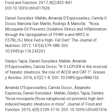
Food and Function. 2017; 8(2):832-841.
DOI:10.1039/c6fo01762b
Daniel González-Mañán, Amanda D’Espessailles, Camila G
Dossi, Marcela San Martín, Rodrigo A Mancilla. “Rosa
Mosqueta Oil Prevents Oxidative Stress and Inflammation
through the Upregulation of PPAR-a and NRF2 in
C57BL/6J Mice Fed a High- Fat Diet.” The Journal of
Nutrition. 2017; 147(4):579-588. DOI:
10.3945/jn.116.243261
Gladys Tapia, Daniel González-Mañán, Amanda
D’Espessailles, Camila Dossi. “N-3 LCPUFA in the reversal
of hepatic steatosis: the role of ACOX and CAT-1”. Grasas
y Aceites. 2016; 67(2):1-8. DOI: 10.3989/gya.0886152
Amanda D’Espessailles, Camila Dossi , Alejandra
Espinosa, Daniel González- Mañán, Gladys Tapia, Dietary.
“Rosa mosqueta (Rosa rubiginosa) oil prevents high diet-
induced hepatic steatosis in mice”. Journal of Food and
Function. 2015; 6(9):3109-3116. DOI: 10.1039/c5fo00741k