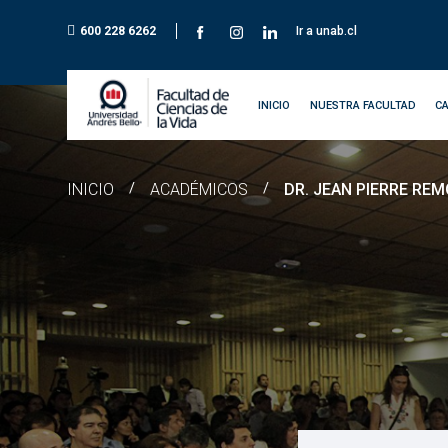
600 228 6262
Ir a unab.cl
INICIO
NUESTRA FACULTAD
C
INICIO
/
ACADÉMICOS
/
DR. JEAN PIERRE RE