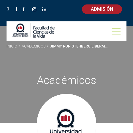
ADMISIÓN
INICIO
/
ACADÉMICOS
/
JIMMY RUN STEHBERG LIBERMAN
Académicos