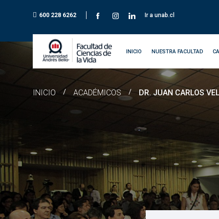
600 228 6262
Ir a unab.cl
INICIO
NUESTRA FACULTAD
C
INICIO
/
ACADÉMICOS
/
DR. JUAN CARLOS V