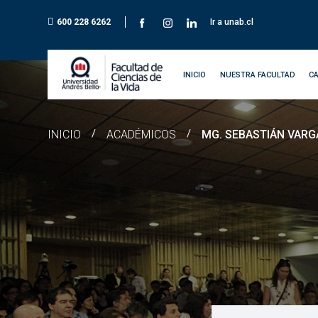
600 228 6262
Ir a unab.cl
INICIO
NUESTRA FACULTAD
C
INICIO
/
ACADÉMICOS
/
MG. SEBASTIÁN VARG