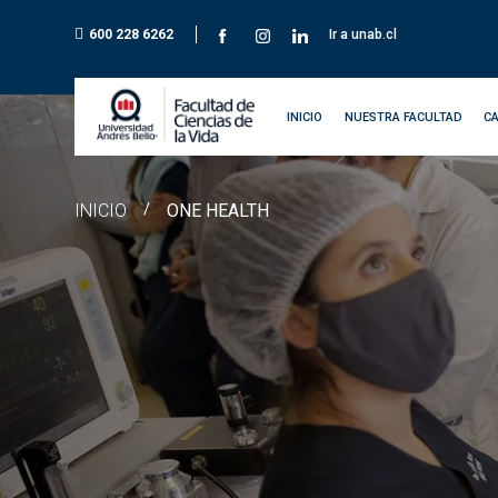
600 228 6262
Ir a unab.cl
INICIO
NUESTRA FACULTAD
C
INICIO
/
ONE HEALTH