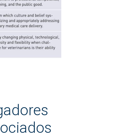
igadores
ociados