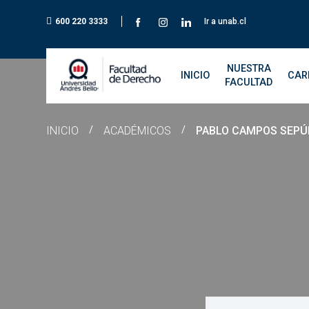
600 220 3333
Ir a unab.cl
NUESTRA
INICIO
CAR
FACULTAD
INICIO
/
ACADÉMICOS
/
PABLO CAMPOS SEPÚ