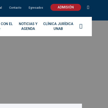
ADMISIÓN
al
Contacto
Egresados
 CON EL
NOTICIAS Y
CLÍNICA JURÍDICA
O
AGENDA
UNAB