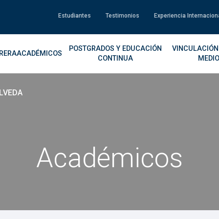
Estudiantes
Testimonios
Experiencia Internacion
POSTGRADOS Y EDUCACIÓN
VINCULACIÓN
RERA
ACADÉMICOS
CONTINUA
MEDI
LVEDA
Académicos