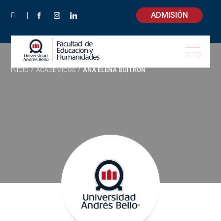
ADMISIÓN
INICIO
/
ACADÉMICOS
/
ANA ELENA BUITRÓN