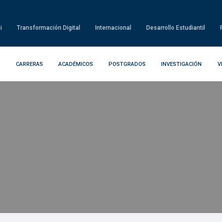
i
Transformación Digital
Internacional
Desarrollo Estudiantil
D
CARRERAS
ACADÉMICOS
POSTGRADOS
INVESTIGACIÓN
V