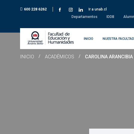
600 228 6262
Ir a unab.cl
Departamentos
IDDB
Alumn
INICIO
NUESTRA FACULTA
INICIO
/
ACADÉMICOS
/
CAROLINA ARANCIBIA