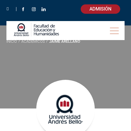
ADMISIÓN
INICIO
/
ACADÉMICOS
/
JAIME ARELLANO