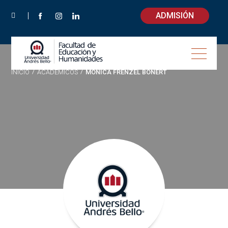
ADMISIÓN
INICIO
/
ACADÉMICOS
/
MÓNICA FRENZEL BONERT