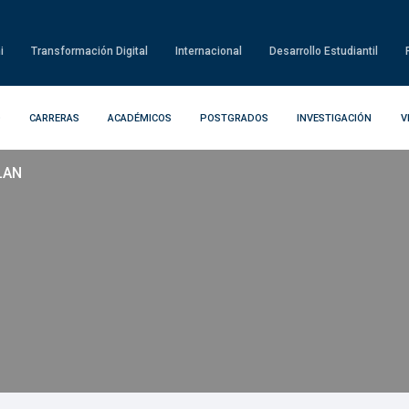
i
Transformación Digital
Internacional
Desarrollo Estudiantil
D
CARRERAS
ACADÉMICOS
POSTGRADOS
INVESTIGACIÓN
V
LAN