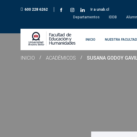
600 228 6262
Ir a unab.cl
Departamentos
IDDB
Alumn
INICIO
NUESTRA FACULTA
INICIO
/
ACADÉMICOS
/
SUSANA GODOY GAVI