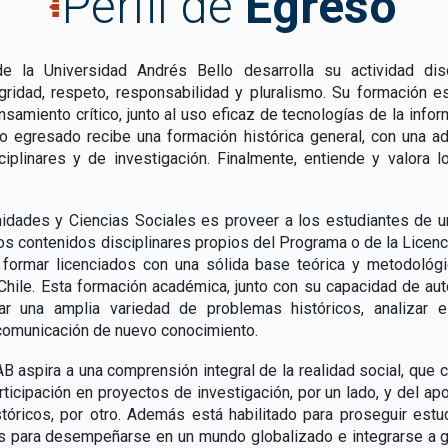
Perfil de
Egreso
e la Universidad Andrés Bello desarrolla su actividad disc
egridad, respeto, responsabilidad y pluralismo. Su formación 
samiento crítico, junto al uso eficaz de tecnologías de la info
ro egresado recibe una formación histórica general, con una 
ciplinares y de investigación. Finalmente, entiende y valora 
idades y Ciencias Sociales es proveer a los estudiantes de una
contenidos disciplinares propios del Programa o de la Licenciat
 formar licenciados con una sólida base teórica y metodológic
Chile. Esta formación académica, junto con su capacidad de au
ar una amplia variedad de problemas históricos, analizar e 
 comunicación de nuevo conocimiento.
 aspira a una comprensión integral de la realidad social, que co
articipación en proyectos de investigación, por un lado, y del ap
tóricos, por otro. Además está habilitado para proseguir est
s para desempeñarse en un mundo globalizado e integrarse a gru