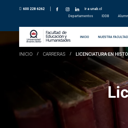
600 228 6262
Ir a unab.cl
Departamentos
IDDB
Alumn
INICIO
NUESTRA FACULTA
INICIO
/
CARRERAS
/
LICENCIATURA EN HISTO
Li