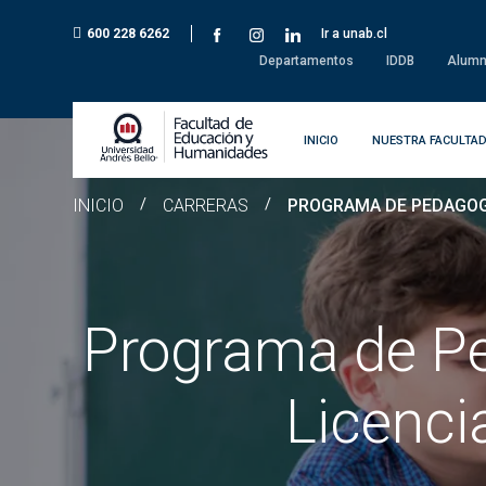
600 228 6262
Ir a unab.cl
Departamentos
IDDB
Alumn
INICIO
NUESTRA FACULTA
INICIO
/
CARRERAS
/
PROGRAMA DE PEDAGOGÍ
Programa de Pe
Licenci