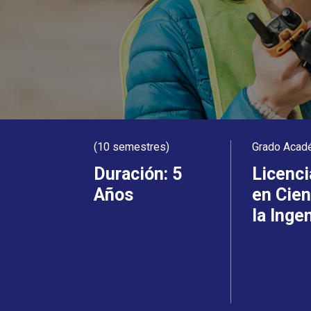
(10 semestres)
Grado Acad
Duración: 5
Licenci
Años
en Cien
la Inge