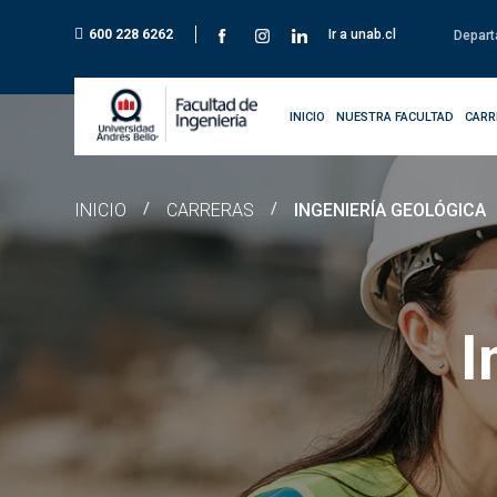
600 228 6262
Ir a unab.cl
Depart
INICIO
NUESTRA FACULTAD
CARR
INICIO
/
CARRERAS
/
INGENIERÍA GEOLÓGICA
I