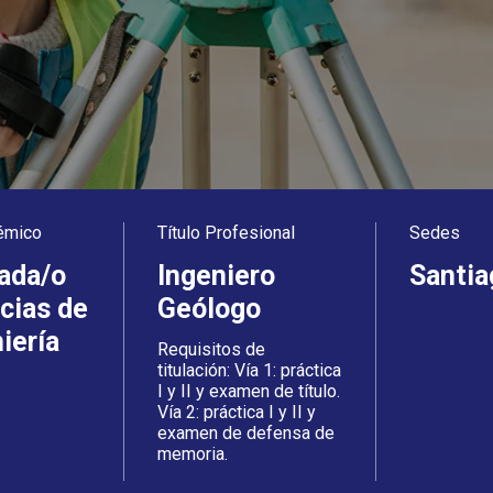
émico
Título Profesional
Sedes
ada/o
Ingeniero
Santia
cias de
Geólogo
niería
Requisitos de
titulación: Vía 1: práctica
I y II y examen de título.
Vía 2: práctica I y II y
examen de defensa de
memoria.