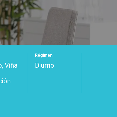
Régimen
, Viña
Diurno
ción