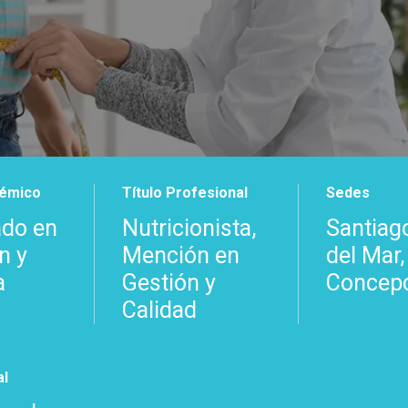
démico
Título Profesional
Sedes
ado en
Nutricionista,
Santiago
n y
Mención en
del Mar,
a
Gestión y
Concep
Calidad
al