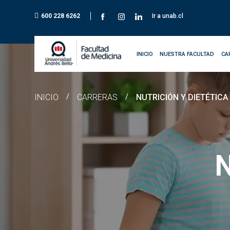
600 228 6262
Ir a unab.cl
INICIO
NUESTRA FACULTAD
CA
INICIO
/
CARRERAS
/
NUTRICIÓN Y DIETÉTICA
N