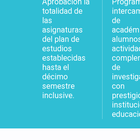
Aprobación la
Progra
totalidad de
interca
las
de
asignaturas
académi
del plan de
alumnos
estudios
activid
establecidas
comple
hasta el
de
décimo
investi
semestre
con
inclusive.
prestig
instituc
educaci