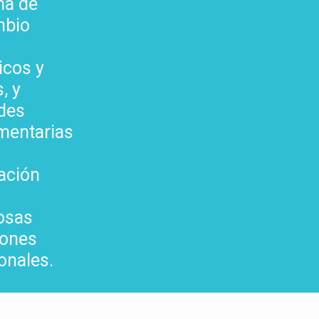
ma de
mbio
cos y
, y
ades
mentarias
gación
iosas
iones
onales.