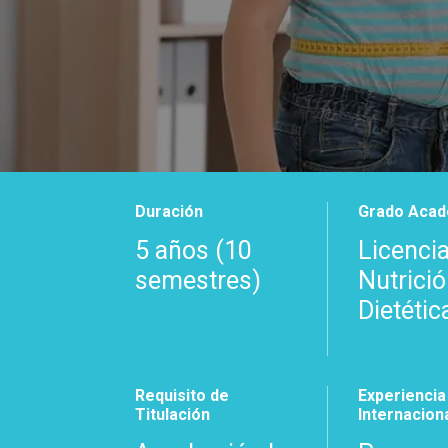
Duración
Grado Aca
5 años
(10
Licenci
semestres)
Nutrició
Dietétic
Requisito de
Experiencia
Titulación
Internacion