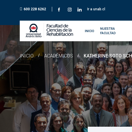
600 228 6262
Ir a unab.cl
NUESTRA
INICIO
FACULTAD
INICIO
/
ACADÉMICOS
/
KATHERINE SOTO SC