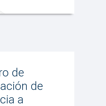
ro de
gación de
cia a