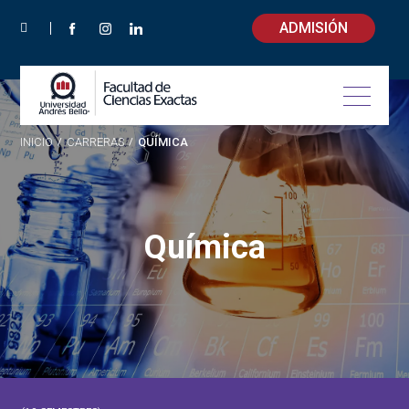
ADMISIÓN
INICIO
/
CARRERAS
/
QUÍMICA
Química