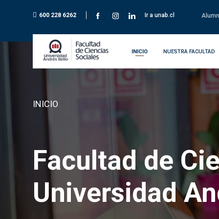
600 228 6262
Ir a unab.cl
Alumn
INICIO
NUESTRA FACULTAD
INICIO
Facultad de Ci
Universidad An