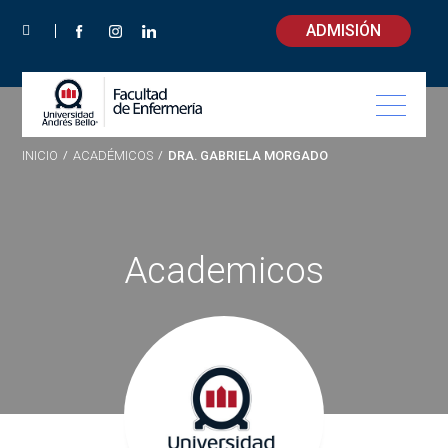
ADMISIÓN
INICIO
/
ACADÉMICOS
/
DRA. GABRIELA MORGADO
Academicos