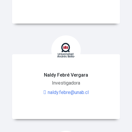
Naldy Febré Vergara
Investigadora
naldy.febre@unab.cl