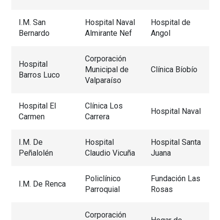
I.M. San
Hospital Naval
Hospital de
Bernardo
Almirante Nef
Angol
Corporación
Hospital
Municipal de
Clínica Bíobío
Barros Luco
Valparaíso
Hospital El
Clínica Los
Hospital Naval
Carmen
Carrera
I.M. De
Hospital
Hospital Santa
Peñalolén
Claudio Vicuña
Juana
Policlínico
Fundación Las
I.M. De Renca
Parroquial
Rosas
Corporación