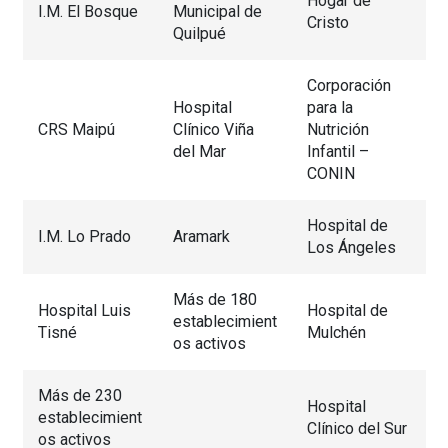
Hogar de
I.M. El Bosque
Municipal de
Cristo
Quilpué
Corporación
Hospital
para la
CRS Maipú
Clínico Viña
Nutrición
del Mar
Infantil –
CONIN
Hospital de
I.M. Lo Prado
Aramark
Los Ángeles
Más de 180
Hospital Luis
Hospital de
establecimient
Tisné
Mulchén
os activos
Más de 230
Hospital
establecimient
Clínico del Sur
os activos