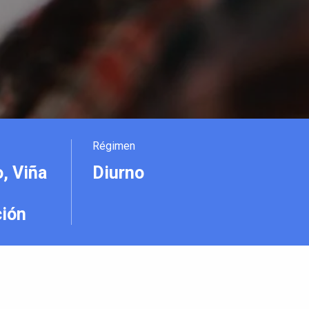
Régimen
, Viña
Diurno
ión