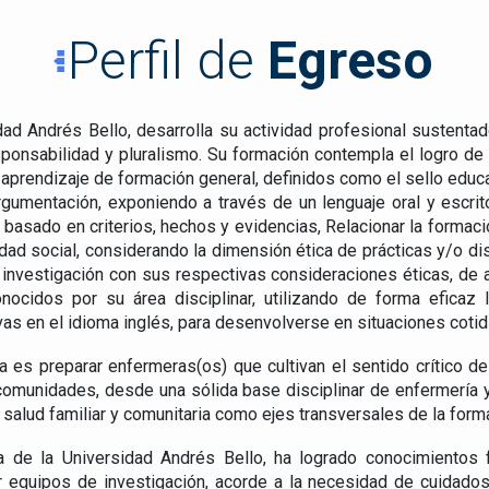
Perfil de
Egreso
idad Andrés Bello, desarrolla su actividad profesional sustentad
esponsabilidad y pluralismo. Su formación contempla el logro de
aprendizaje de formación general, definidos como el sello educati
rgumentación, exponiendo a través de un lenguaje oral y escr
o basado en criterios, hechos y evidencias, Relacionar la formac
ad social, considerando la dimensión ética de prácticas y/o dis
e investigación con sus respectivas consideraciones éticas, d
conocidos por su área disciplinar, utilizando de forma eficaz 
vas en el idioma inglés, para desenvolverse en situaciones cotid
ía es preparar enfermeras(os) que cultivan el sentido crítico d
comunidades, desde una sólida base disciplinar de enfermería y
 la salud familiar y comunitaria como ejes transversales de la form
 de la Universidad Andrés Bello, ha logrado conocimientos 
ar equipos de investigación, acorde a la necesidad de cuidado