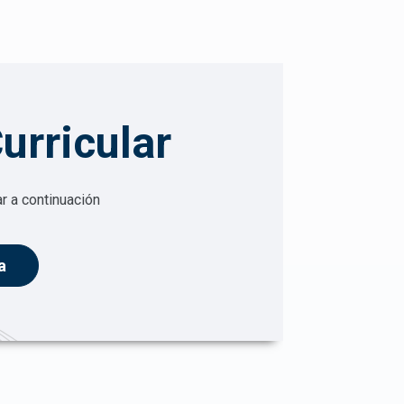
urricular
ar a continuación
a