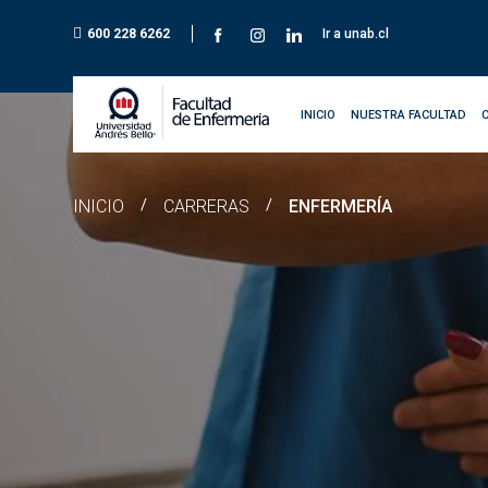
600 228 6262
Ir a unab.cl
INICIO
NUESTRA FACULTAD
INICIO
/
CARRERAS
/
ENFERMERÍA