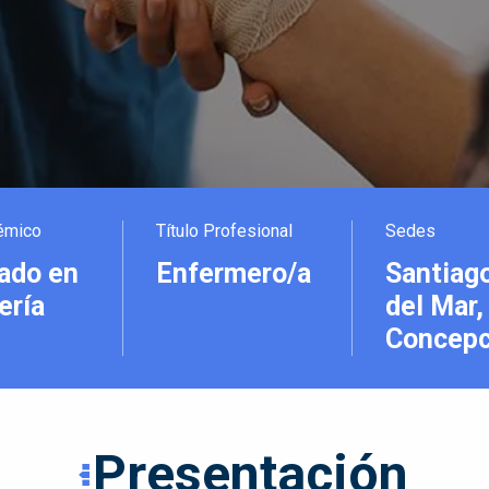
émico
Título Profesional
Sedes
ado en
Enfermero/a
Santiago
ería
del Mar,
Concepc
Presentación