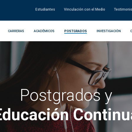
Estudiantes
Vinculación con el Medio
Testimoni
CARRERAS
ACADÉMICOS
POSTGRADOS
INVESTIGACIÓN
Postgrados y
Educación Continu