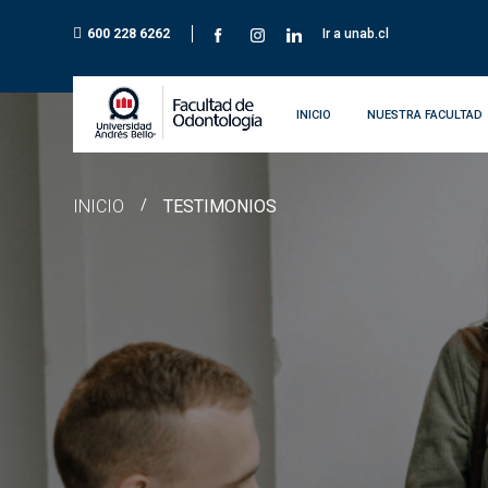
600 228 6262
Ir a unab.cl
INICIO
NUESTRA FACULTAD
INICIO
/
TESTIMONIOS