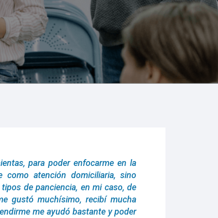
ientas, para poder enfocarme en la
e como atención domiciliaria, sino
tipos de panciencia, en mi caso, de
me gustó muchísimo, recibí mucha
rendirme me ayudó bastante y poder