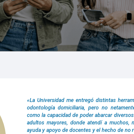
«La Universidad me entregó distintas herram
odontología domiciliaria, pero no netament
como la capacidad de poder abarcar diversos 
adultos mayores, donde atendí a muchos, 
ayuda y apoyo de docentes y el hecho de no 