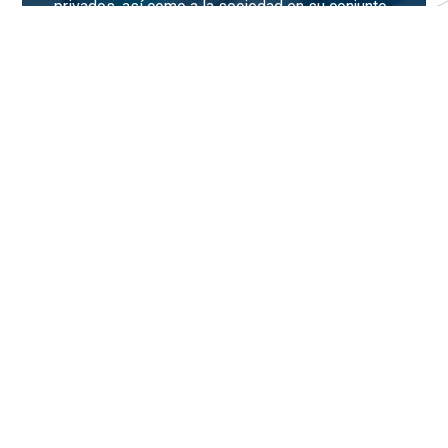
privados, así como a la sociedad en su conjunto.
En la Universidad Andrés Bello, consideramos
esencial establecer una conexión efectiva entre
las actividades de investigación y el desarrollo
de programas de pregrado y posgrado,
potenciando así la formación académica y la
aplicación práctica del conocimiento.
Ver más